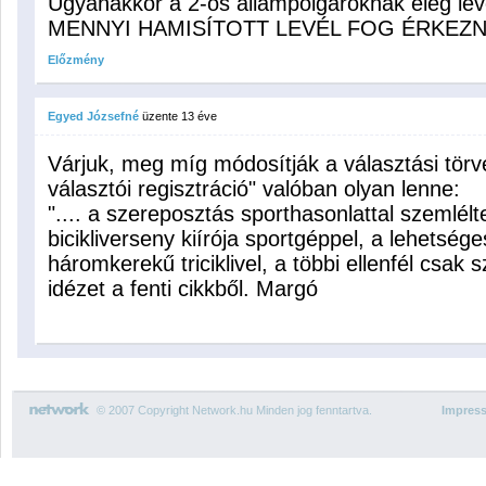
Ugyanakkor a 2-ős állampolgároknak elég l
MENNYI HAMISÍTOTT LEVÉL FOG ÉRKEZN
Előzmény
Egyed Józsefné
üzente
13 éve
Várjuk, meg míg módosítják a választási törvé
választói regisztráció" valóban olyan lenne:
".... a szereposztás sporthasonlattal szemlél
bicikliverseny kiírója sportgéppel, a lehetsége
háromkerekű triciklivel, a többi ellenfél csak sz
idézet a fenti cikkből. Margó
© 2007 Copyright Network.hu Minden jog fenntartva.
Impres