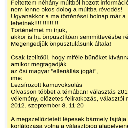
Feltettem néhány múltból hozott információ
nem lenne okos dolog a múltba révedés!
Ugyanakkor a ma történései holnap már a
lehetnek!!!!!!!!!!!!!!
Történelmet mi írjuk,
akkor is ha önpusztítóan semmittevésbe r
Megengedjük önpusztulásunk általa!
Csak ízelítőül, hogy miféle bünöket kívánn
amikor megtagadják
az ősi magyar "ellenállás jogát",
ime:
Lezsírozott kamuvoksolás
Olvasson többet a témában! választás 2014
vélemény, előzetes feliratkozás, választói r
2012. szeptember 8. 11:20
A megszellőztetett lépesek bármely fajtája
korlátozása volna a választójog alapelvein