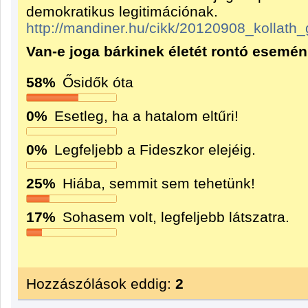
demokratikus legitimációnak.
http://mandiner.hu/cikk/20120908_kollath
Van-e joga bárkinek életét rontó esemé
58%
Ősidők óta
0%
Esetleg, ha a hatalom eltűri!
0%
Legfeljebb a Fideszkor elejéig.
25%
Hiába, semmit sem tehetünk!
17%
Sohasem volt, legfeljebb látszatra.
Hozzászólások eddig:
2