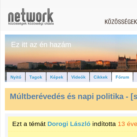
Ez itt az én hazám
Nyitó
Tagok
Képek
Videók
Cikkek
Fórum
Múltberévedés és napi politika
- [
Ezt a témát
Dorogi László
indította
13 év