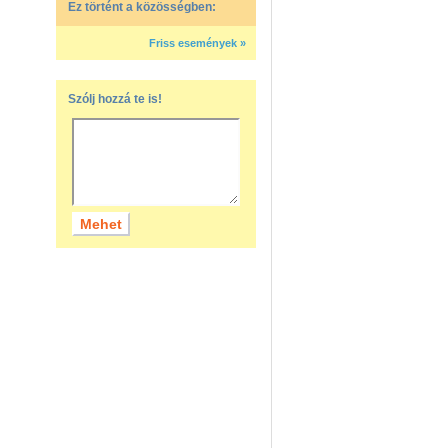
Ez történt a közösségben:
Friss események »
Szólj hozzá te is!