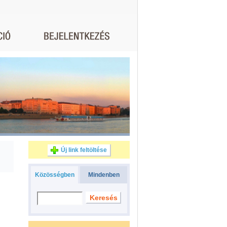
Új link feltöltése
Közösségben
Mindenben