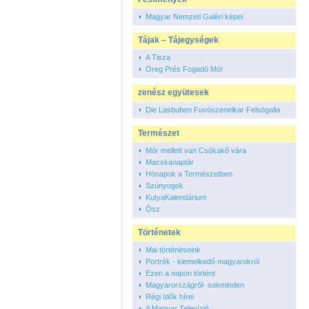
Magyar Nemzeti Galéri képei
Tájak – Tájegységek
A Tisza
Öreg Prés Fogadó Mór
zenész együtesek
Die Lasbuben Fuvószenelkar Felsögalla
Természet
Mór mellett van Csókakő vára
Macskanaptár
Hónapok a Természetben
Szúnyogok
KutyaKalendárium
Ősz
Történetek
Mai történéseink
Portrék - kiemelkedő magyarokról
Ezen a napon történt
Magyarországról- sokminden
Régi Idők hírei
A Magyar Televízió