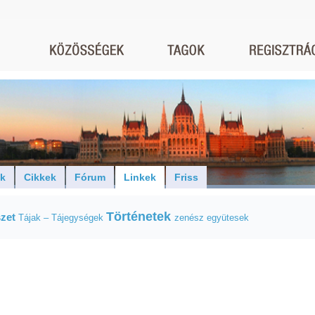
ók
Cikkek
Fórum
Linkek
Friss
Történetek
zet
Tájak – Tájegységek
zenész együtesek