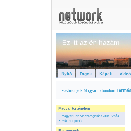
Ez itt az én hazám
Nyitó
Tagok
Képek
Vide
Termés
Festmények
Magyar történelem
Magyar történelem
Magyar Hon-visszafoglalása Atilla-Árpád
Múlt-kor portál
Festmények