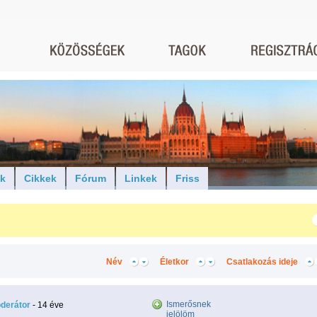
ók
Cikkek
Fórum
Linkek
Friss
Név
Életkor
Csatlakozás ideje
Ismerősnek
derátor
- 14 éve
jelölöm