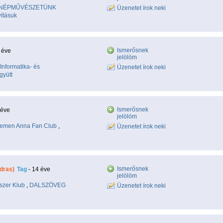
NÉPMŰVÉSZETÜNK
Üzenetet írok neki
ításuk
Ismerősnek
 éve
jelölöm
Informatika- és
Üzenetet írok neki
gyütt
Ismerősnek
 éve
jelölöm
emen Anna Fan Club
,
Üzenetet írok neki
Ismerősnek
dras)
Tag
- 14 éve
jelölöm
szer Klub
,
DALSZÖVEG
Üzenetet írok neki