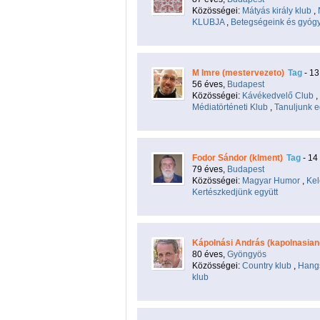
Közösségei:
Mátyás király klub
,
KLUBJA
,
Betegségeink és gyógy
M Imre (mestervezeto)
Tag
- 13
56 éves,
Budapest
Közösségei:
Kávékedvelő Club
,
Médiatörténeti Klub
,
Tanuljunk e
Fodor Sándor (klment)
Tag
- 14
79 éves,
Budapest
Közösségei:
Magyar Humor
,
Kel
Kertészkedjünk együtt
Kápolnási András (kapolnasian
80 éves,
Gyöngyös
Közösségei:
Country klub
,
Hang
klub