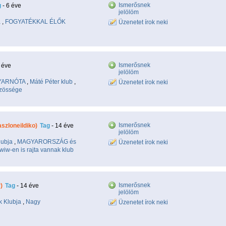
Ismerősnek
g
- 6 éve
jelölöm
a
,
FOGYATÉKKAL ÉLŐK
Üzenetet írok neki
Ismerősnek
1 éve
jelölöm
GYARNÓTA
,
Máté Péter klub
,
Üzenetet írok neki
zössége
Ismerősnek
aszloneildiko)
Tag
- 14 éve
jelölöm
lubja
,
MAGYARORSZÁG és
Üzenetet írok neki
iwiw-en is rajta vannak klub
Ismerősnek
)
Tag
- 14 éve
jelölöm
 Klubja
,
Nagy
Üzenetet írok neki