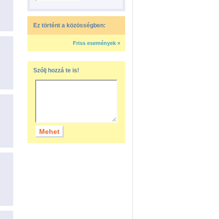
Ez történt a közösségben:
Friss események »
Szólj hozzá te is!