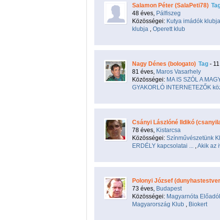
Salamon Péter (SalaPeti78)
Ta
48 éves,
Pálfiszeg
Közösségei:
Kutya imádók klubj
klubja
,
Operett klub
Nagy Dénes (bologato)
Tag
- 1
81 éves,
Maros Vasarhely
Közösségei:
MA IS SZÓL A MA
GYAKORLÓ INTERNETEZŐK kö
Csányi Lászlóné Ildikó (csanyil
78 éves,
Kistarcsa
Közösségei:
Színművészetünk K
ERDÉLY kapcsolatai ...
,
Akik az 
Polonyi József (dunyhastestver
73 éves,
Budapest
Közösségei:
Magyarnóta Előadók
Magyarország Klub
,
Biokert