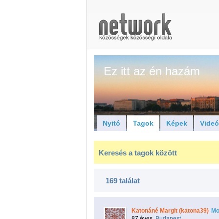
Ez itt az én hazám
Nyitó
Tagok
Képek
Vide
Keresés a tagok között
169 találat
Katonáné Margit (katona39)
Mo
87 éves,
Budapest