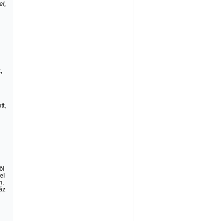
el,
,
tt,
ől
el
n.
záz