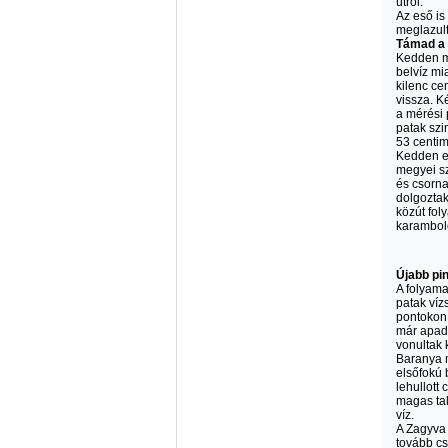
útról.
Az eső is
meglazult
Támad a
Kedden m
belvíz mi
kilenc ce
vissza. K
a mérési 
patak szi
53 centim
Kedden es
megyei sz
és csorna
dolgoztak 
közút fol
karambol
Újabb pin
A folyama
patak vízs
pontokon 
már apadá
vonultak 
Baranya m
elsőfokú 
lehullott
magas tal
víz.
A Zagyva 
tovább cs