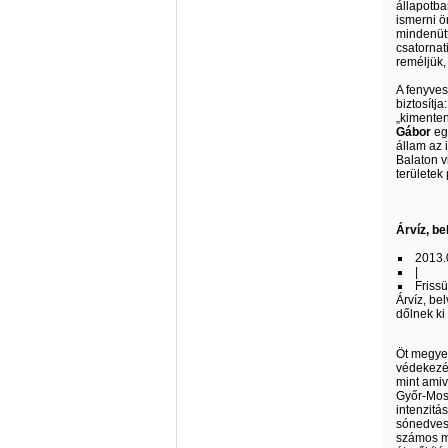
állapotb
ismerni ö
mindenütt
csatornat
reméljük,
A fenyves
biztosítj
„kimenten
Gábor
egy
állam az 
Balaton v
területek
Árvíz, be
2013.
|
Frissü
Árvíz, bel
dőlnek ki
Öt megye 
védekezés
mint amiv
Győr-Moso
intenzitá
sónedves 
számos me