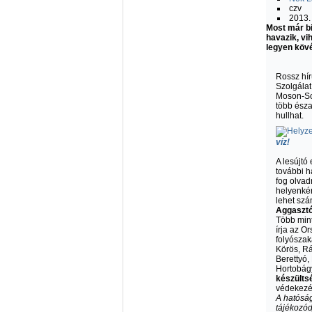
czv
2013. 
Most már bi
havazik, vih
legyen kövé
Rossz hír
Szolgálat
Moson-So
több észa
hullhat.
víz!
A lesújt
további h
fog olvad
helyenkén
lehet szá
Aggasztó 
Több mint
írja az O
folyószak
Körös, R
Berettyó,
Hortobágy
készülts
védekezés
A hatóság
tájékozód