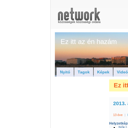
Ez itt az én hazám
Nyitó
Tagok
Képek
Vide
Ez i
2013. 
13 éve
|
Helyzetkép:
Nők L