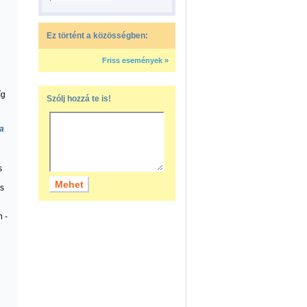
Ez történt a közösségben:
Friss események »
íg
Szólj hozzá te is!
 a
s
is
 -
i