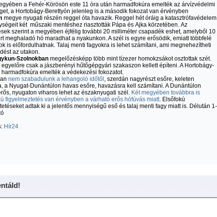
gyében a Fehér-Körösön este 11 óra után harmadfokúra emelték az árvízvédelmi
get, a Hortobágy-Berettyón jelenleg is a második fokozat van érvényben
m
megye nyugati részén reggel óta havazik. Reggel hét óráig a katasztrófavédelem
ységeit két műszaki mentéshez riasztották Pápa és Ajka körzetében. Az
ések szerint a megyében éjfélig további 20 milliméter csapadék eshet, amelyből 10
rt meghaladó hó maradhat a nyakunkon. A szél is egyre erősödik, emiatt többfelé
ok is előfordulhatnak. Talaj menti fagyokra is lehet számítani, ami megnehezítheti
dést az utakon.
gykun-Szolnokban
megelőzésképp több mint tízezer homokzsákot osztottak szét.
 egyelőre csak a jászberényi hűtőgépgyári szakaszon kellett építeni. A Hortobágy-
 harmadfokúra emelték a védekezési fokozatot.
san
nem szabadulunk a lehangoló időtől
, szerdán nagyrészt esőre, keleten
, a Nyugat-Dunántúlon havas esőre, havazásra kell számítani. A Dunántúlon
erős, nyugaton viharos lehet az északnyugati szél.
Két megyében továbbra is
 figyelmeztetés van érvényben a várható erős hófúvás miatt
. Elsőfokú
tetéseket adtak ki a jelentős mennyiségű eső és talaj menti fagy miatt is. Délután 1
tó
s:
Hír24
táld!