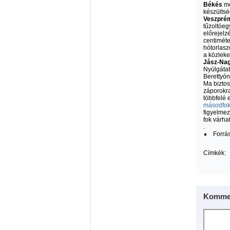
Békés
me
készültsé
Veszpré
tűzoltóeg
előrejelz
centiméte
hótorlasz
a közleke
Jász-Na
Nyúlgátat
Berettyón
Ma bizto
záporokra
többfelé 
másodfokú
figyelmez
fok várha
.
Forrá
Címkék:
Kommen