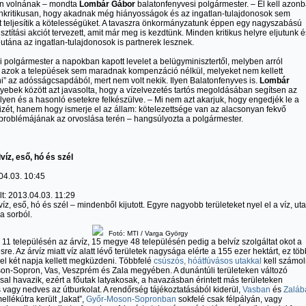
an volnának – mondta
Lombár Gábor
balatonfenyvesi polgármester. – El kell azon
nkritikusan, hogy akadnak még hiányosságok és az ingatlan-tulajdonosok sem
 teljesítik a kötelességüket. A tavaszra önkormányzatunk éppen egy nagyszabású
isztítási akciót tervezett, amit már meg is kezdtünk. Minden kritikus helyre eljutunk é
 utána az ingatlan-tulajdonosok is partnerek lesznek.
i polgármester a napokban kapott levelet a belügyminisztertől, melyben arról
a: azok a telepüések sem maradnak kompenzáció nélkül, melyeket nem kellett
i” az adósságcsapdából, mert nem volt nekik. Ilyen Balatonfenyves is.
Lombár
ebek között azt javasolta, hogy a vízelvezetés tartós megoldásában segítsen az
ilyen és a hasonló esetekre felkészülve. – Mi nem azt akarjuk, hogy engedjék le a
izét, hanem hogy ismerje el az állam: kötelezettsége van az alacsonyan fekvő
 problémájának az orvoslása terén – hangsúlyozta a polgármester.
lvíz, eső, hó és szél
04.03. 10:45
lt:
2013.04.03. 11:29
víz, eső, hó és szél – mindenből kijutott. Egyre nagyobb területeket nyel el a víz, ut
 a sorból.
Fotó: MTI / Varga György
11 településén az árvíz, 15 megye 48 településén pedig a belvíz szolgáltat okot a
re. Az árvíz miatt víz alatt lévő területek nagysága elérte a 155 ezer hektárt, ez töb
el két napja kellett megküzdeni. Többfelé
csúszós, hóátfúvásos utakkal
kell számol
n-Sopron, Vas, Veszprém és Zala megyében. A dunántúli területeken változó
ssal havazik, ezért a főutak latyakosak, a havazásban érintett más területeken
vagy nedves az útburkolat. A rendőrség tájékoztatásából kiderül,
Vasban
és
Zaláb
llékútra került „lakat”,
Győr-Moson-Sopronban
sokfelé csak félpályán, vagy