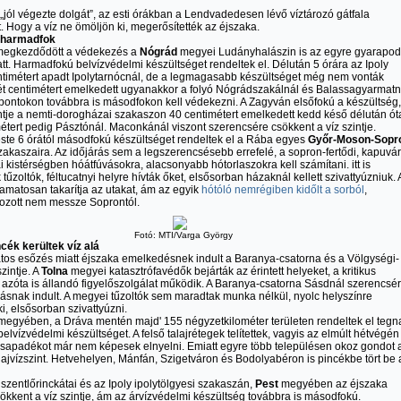
 „jól végezte dolgát”, az esti órákban a Lendvadedesen lévő víztározó gátfala
. Hogy a víz ne ömöljön ki, megerősítették az éjszaka.
 harmadfok
egkezdődött a védekezés a
Nógrád
megyei Ludányhalászin is az egyre gyarapo
att. Harmadfokú belvízvédelmi készültséget rendeltek el. Délután 5 órára az Ipoly
ntimétert apadt Ipolytarnócnál, de a legmagasabb készültséget még nem vonták
ét centimétert emelkedett ugyanakkor a folyó Nógrádszakálnál és Balassagyarmatn
pontokon továbbra is másodfokon kell védekezni. A Zagyván elsőfokú a készültség,
ntje a nemti-dorogházai szakaszon 40 centimétert emelkedett kedd késő délután ót
étert pedig Pásztónál. Maconkánál viszont szerencsére csökkent a víz szintje.
te 6 órától másodfokú készültséget rendeltek el a Rába egyes
Győr-Moson-Sopr
akaszaira. Az időjárás sem a legszerencsésebb errefelé, a sopron-fertődi, kapuvár
i kistérségben hóátfúvásokra, alacsonyabb hótorlaszokra kell számítani. itt is
tűzoltók, féltucatnyi helyre hívták őket, elsősorban házaknál kellett szivattyúzniuk. 
yamatosan takarítja az utakat, ám az egyik
hótóló nemrégiben kidőlt a sorból
,
ozott nem messze Soprontól.
Fotó: MTI/Varga György
cék kerültek víz alá
tos esőzés miatt éjszaka emelkedésnek indult a Baranya-csatorna és a Völgységi-
zintje. A
Tolna
megyei katasztrófavédők bejárták az érintett helyeket, a kritikus
azóta is állandó figyelőszolgálat működik. A Baranya-csatorna Sásdnál szerencsé
snak indult. A megyei tűzoltók sem maradtak munka nélkül, nyolc helyszínre
ki, elsősorban szivattyúzni.
egyében, a Dráva mentén majd' 155 négyzetkilométer területen rendeltek el tegn
belvízvédelmi készültséget. A felső talajrétegek telítettek, vagyis az elmúlt hétvégén
 csapadékot már nem képesek elnyelni. Emiatt egyre több településen okoz gondot 
ajvízszint. Hetvehelyen, Mánfán, Szigetváron és Bodolyabéron is pincékbe tört be 
szentlőrinckátai és az Ipoly ipolytölgyesi szakaszán,
Pest
megyében az éjszaka
ökkent a víz szintje, ám az árvízvédelmi készültség továbbra is másodfokú.