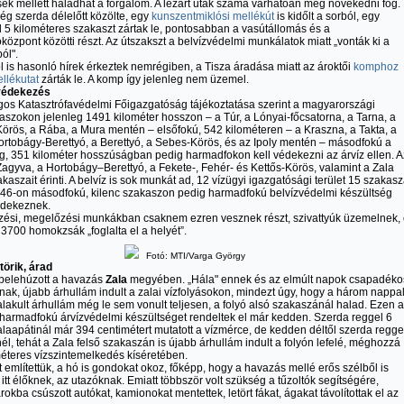
sek mellett haladhat a forgalom. A lezárt utak száma várhatóan még növekedni fog.
ég szerda délelőtt közölte, egy
kunszentmiklósi mellékút
is kidőlt a sorból, egy
l 5 kilométeres szakaszt zártak le, pontosabban a vasútállomás és a
központ közötti részt. Az útszakszt a belvízvédelmi munkálatok miatt „vonták ki a
ól".
 is hasonló hírek érkeztek nemrégiben, a Tisza áradása miatt az ároktői
komphoz
llékutat
zárták le. A komp így jelenleg nem üzemel.
 védekezés
os Katasztrófavédelmi Főigazgatóság tájékoztatása szerint a magyarországi
aszokon jelenleg 1491 kilométer hosszon – a Túr, a Lónyai-főcsatorna, a Tarna, a
rös, a Rába, a Mura mentén – elsőfokú, 542 kilométeren – a Kraszna, a Takta, a
ortobágy-Berettyó, a Berettyó, a Sebes-Körös, és az Ipoly mentén – másodfokú a
g, 351 kilométer hosszúságban pedig harmadfokon kell védekezni az árvíz ellen. A
Zagyva, a Hortobágy–Berettyó, a Fekete-, Fehér- és Kettős-Körös, valamint a Zala
kaszait érinti. A belvíz is sok munkát ad, 12 vízügyi igazgatósági terület 15 szakas
 46-on másodfokú, kilenc szakaszon pedig harmadfokú belvízvédelmi készültség
édekeznek.
zési, megelőzési munkákban csaknem ezren vesznek részt, szivattyúk üzemelnek,
 3700 homokzsák „foglalta el a helyét”.
Fotó: MTI/Varga György
törik, árad
 belehúzott a havazás
Zala
megyében. „Hála" ennek és az elmúlt napok csapadéko
nak, újabb árhullám indult a zalai vízfolyásokon, mindezt úgy, hogy a három nappa
ialakult árhullám még le sem vonult teljesen, a folyó alsó szakaszánál halad. Ezen a
 harmadfokú árvízvédelmi készültséget rendeltek el már kedden. Szerda reggel 6
laapátinál már 394 centimétert mutatott a vízmérce, de kedden déltől szerda regge
él, tehát a Zala felső szakaszán is újabb árhullám indult a folyón lefelé, méghozzá
éteres vízszintemelkedés kíséretében.
 említettük, a hó is gondokat okoz, főképp, hogy a havazás mellé erős szélből is
z itt élőknek, az utazóknak. Emiatt többször volt szükség a tűzoltók segítségére,
rokba csúszott autókat, kamionokat mentettek, letört fákat, ágakat távolítottak el az