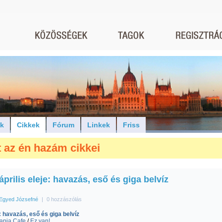
ók
Cikkek
Fórum
Linkek
Friss
tt az én hazám cikkei
április eleje: havazás, eső és giga belvíz
Egyed Józsefné
|
0 hozzászólás
 havazás, eső és giga belvíz
apja Cafe
/
Ez van!