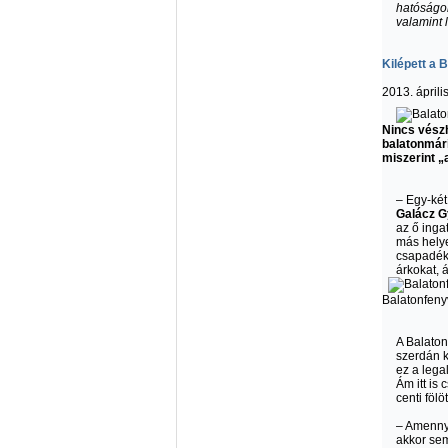
hatóságok
valamint 
Kilépett a 
2013. április
Nincs vészh
balatonmári
miszerint „
– Egy-két
Galácz G
az ő ingat
más helye
csapadékv
árkokat, 
Balatonfeny
A Balaton
szerdán k
ez a lega
Ám itt is 
centi föl
– Amennyi
akkor sem