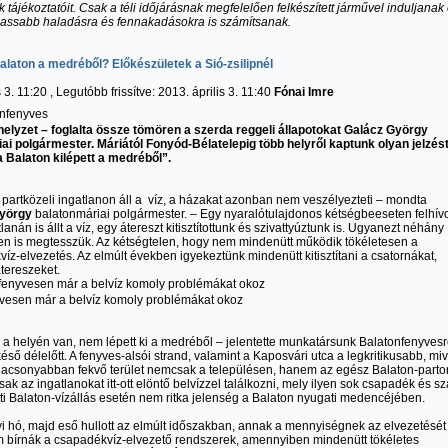
 tájékoztatóit. Csak a téli időjárásnak megfelelően felkészített járművel induljanak 
lassabb haladásra és fennakadásokra is számítsanak.
Balaton a medréből? Előkészületek a Sió-zsilipnél
 3. 11:20 , Legutóbb frissítve: 2013. április 3. 11:40
Fónai Imre
elyzet – foglalta össze tömören a szerda reggeli állapotokat Galácz György
ai polgármester. Máriától Fonyód-Bélatelepig több helyről kaptunk olyan jelzést
a Balaton kilépett a medréből”.
 partközeli ingatlanon áll a víz, a házakat azonban nem veszélyezteti – mondta
yörgy
balatonmáriai polgármester. – Egy nyaralótulajdonos kétségbeeseten felhívo
lanán is állt a víz, egy átereszt kitisztítottunk és szivattyúztunk is. Ugyanezt néhány
n is megtesszük. Az kétségtelen, hogy nem mindenütt működik tökéletesen a
íz-elvezetés. Az elmúlt években igyekeztünk mindenütt kitisztítani a csatornákat,
átereszeket.
vesen már a belvíz komoly problémákat okoz
 a helyén van, nem lépett ki a medréből – jelentette munkatársunk Balatonfenyvesr
éső délelőtt. A fenyves-alsói strand, valamint a Kaposvári utca a legkritikusabb, miv
lacsonyabban fekvő terület nemcsak a településen, hanem az egész Balaton-parto
csak az ingatlanokat itt-ott elöntő belvízzel találkozni, mely ilyen sok csapadék és s
ötti Balaton-vízállás esetén nem ritka jelenség a Balaton nyugati medencéjében.
 hó, majd eső hullott az elmúlt időszakban, annak a mennyiségnek az elvezetését
 bírnák a csapadékvíz-elvezető rendszerek, amennyiben mindenütt tökéletes