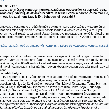
04. 03. - 12:15
ztos, a természet büntet bennünket, az időjárás egyszerűen csapnivaló: esik,
aros erejű szél fúj, de az ár-és belvízzel is fel kell venni a harcot; és ha már lúd,
r, egy kis talajmenti fagy is jön. Lehet ennél rosszabb?
ünk van, a csapadékos időjárás még egy ideig kitart, az Országos Meteorológiai
 hófúvás miatt hajnalban elsőfokú riasztást adott ki Vas és Zala megyére, Győr-
pron nyugati részére, valamint Veszprém megye magasabban fekvő területeire, m
kkeleti megyében figyelmeztető előrejelzést bocsátott ki, itt 15-20 milliméter eső
Kattints a képre és nézd meg, hogyan pusztít
ó előrejelzésnek azonban még messze nincs vége, a Dunántúl nyugati harmadán
avazás várható (6 cm), ami ráadásul az alacsonyan fekvő helyeken napközben el i
ni. Az erős, akár 60-70 km/h lökésekkel kísért északi, északnyugati szél délelőtt
t havat hoz magával, s ha már lúd, legyen kövér: nyugaton este talaj menti fagyra 
mítani.
a belvíz helyzet
 110 éve nem esett országosan ennyi csapadék az első negyedévben, mint az idén
rszágos Meteorológiai Szolgálat, és még nincs vége. A magyarországi
aszokon jelenleg 1491 kilométer hosszon (Túr, Lónyai főcsatorna, Tarna, Hármas-
ába, Mura)
elsőfokú
, 542 kilométer hosszon (Kraszna, Takta, Sajó, Hortobágy-
 Berettyó, Sebes-Körös, Ipoly)
másodfokú
, 351 kilométer hosszon (Zagyva,
- Berettyó, Fekete-, Fehér- és Kettős-Körös, Zala)
harmadfokú árvízvédelmi
ég
van érvényben. Öt megye 11 településén árvízi, 15 megye 48 településén belvíz
t folytatnak, a belvízzel elöntött terület nagysága országosan 155 ezer hektár.
ok figyelmeztetnek: A szélsőséges időjárás által érintett megyékben útnak indulók
janak az előrejelzésekről és az utak állapotáról, és kövessék figyelemmel a