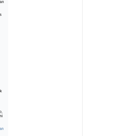
ban
s
ak
b,
ni
an