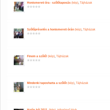
Honismereti óra - szőlőtaposás
(kép)
,
Tájházak
Szőlőpréselés a honismereti órán
(kép)
,
Tájházak
Finom a szőlő!
(kép)
,
Tájházak
Mindenki taposhatta a szőlőt
(kép)
,
Tájházak
Hajós bál 2011.
(kép)
,
infogönyű klub