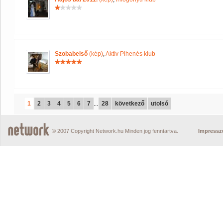
Szobabelső
(kép)
,
Aktív Pihenés klub
1
2
3
4
5
6
7
...
28
következő
utolsó
© 2007 Copyright Network.hu Minden jog fenntartva.
Impress