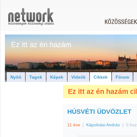
Ez itt az én hazám
Nyitó
Tagok
Képek
Videók
Cikkek
Fórum
Ez itt az én hazám ci
HÚSVÉTI ÜDVÖZLET
11 éve
|
Kápolnási András
|
0 hoz