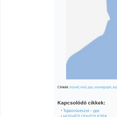
Címkék:
húsvét
nxúl
pps
soundgraph
toj
Kapcsolódó cikkek:
Tojásművészet – pps
HÚSVÉTI ÜDVÖZLETEK