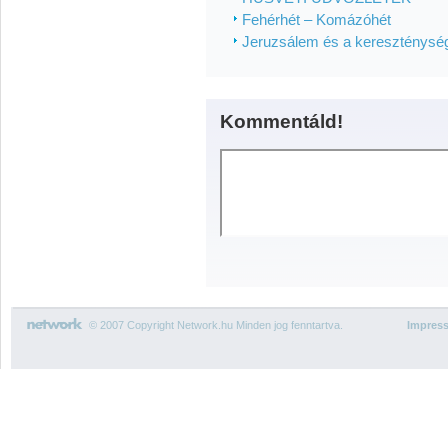
Fehérhét – Komázóhét
Jeruzsálem és a kereszténysé
Kommentáld!
© 2007 Copyright Network.hu Minden jog fenntartva.
Impres