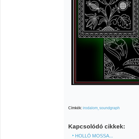
Címkék:
irodalom
soundgraph
Kapcsolódó cikkek:
HOLLÓ MOSSA...