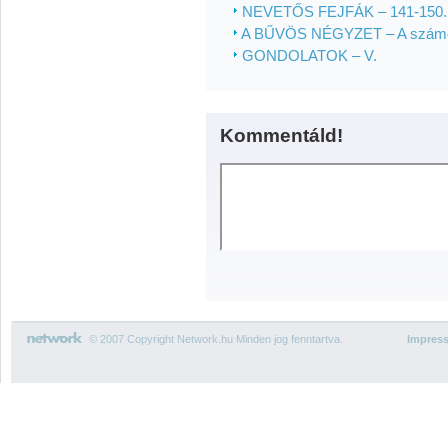
NEVETŐS FEJFÁK – 141-150.
A BŰVÖS NÉGYZET – A számo
GONDOLATOK – V.
Kommentáld!
© 2007 Copyright Network.hu Minden jog fenntartva.
Impres