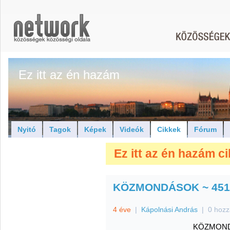
Ez itt az én hazám
Nyitó
Tagok
Képek
Videók
Cikkek
Fórum
Ez itt az én hazám ci
KÖZMONDÁSOK ~ 451 
4 éve
|
Kápolnási András
|
0 hozz
KÖZMONDÁ