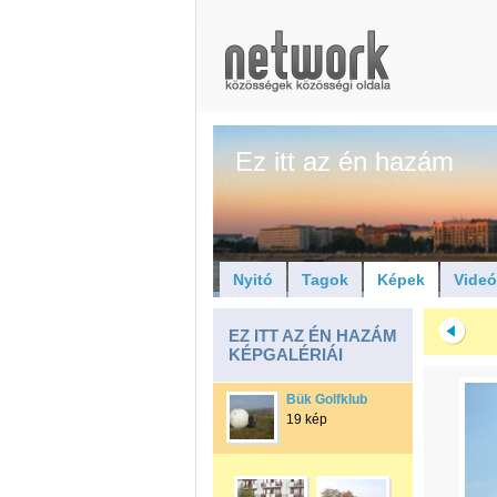
Ez itt az én hazám
Nyitó
Tagok
Képek
Vide
EZ ITT AZ ÉN HAZÁM
KÉPGALÉRIÁI
Bük Golfklub
19 kép