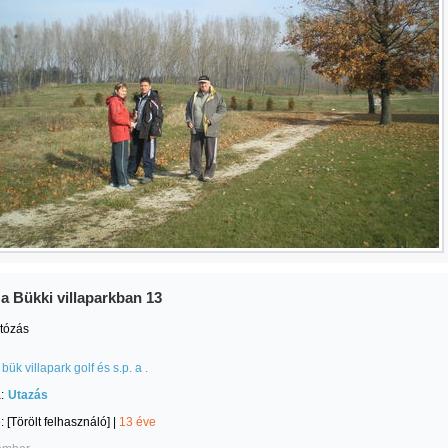
a Bükki villaparkban 13
otózás
bük villapark golf és s.p. a .
:
Utazás
e:
[Törölt felhasználó]
|
13 éve