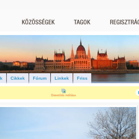
ók
Cikkek
Fórum
Linkek
Friss
Diavetítés indítása