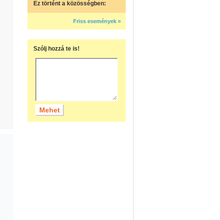
Ez történt a közösségben:
Friss események »
Szólj hozzá te is!