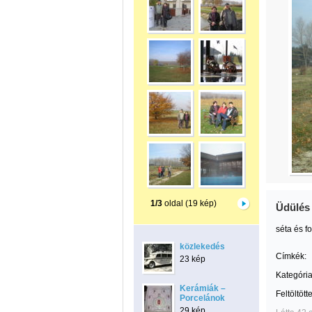
1/3
oldal (19 kép)
Üdülés 
séta és f
közlekedés
Címkék:
23 kép
Kategória
Kerámiák –
Feltöltött
Porcelánok
29 kép