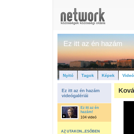
Ez itt az én hazám
Nyitó
Tagok
Képek
Vide
Ková
Ez itt az én hazám
videógalériái
Ez itt az én
hazám!
104 videó
AZ UTAKON...ESŐBEN