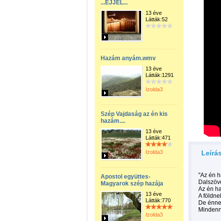
...ÉJJEL...
13 éve
Látták:52
Hazám anyám.wmv
13 éve
Látták:1291
Izolda3
Szép Vajdaság az én kis
hazám....
13 éve
Látták:471
Izolda3
Leírá
"Az én h
Apostol együttes-
Dalszöv
Magyarok szép hazája
Az én h
13 éve
A földne
Látták:770
De énne
Mindenné
Izolda3