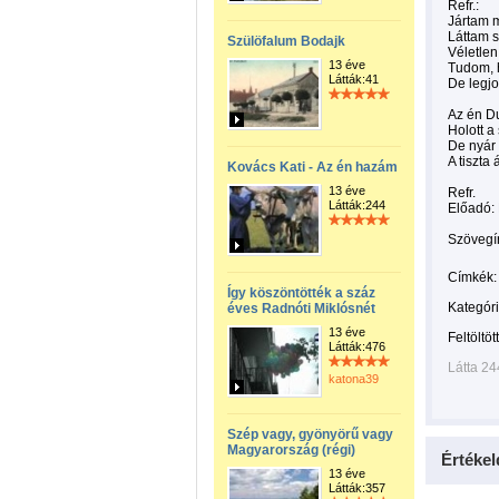
Refr.:
Jártam 
Láttam 
Szülöfalum Bodajk
Véletlen
13 éve
Tudom, h
Látták:41
De legj
Az én D
Holott a
De nyár 
A tiszta
Kovács Kati - Az én hazám
13 éve
Refr.
Látták:244
Előadó: 
Szövegí
Címkék:
Így köszöntötték a száz
Kategóri
éves Radnóti Miklósnét
13 éve
Feltöltöt
Látták:476
Látta 24
katona39
Szép vagy, gyönyörű vagy
Magyarország (régi)
Értékel
13 éve
Látták:357