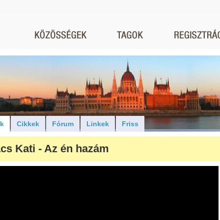
ók
Cikkek
Fórum
Linkek
Friss
cs Kati - Az én hazám