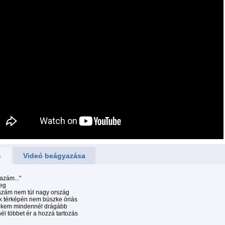
s
Videó beágyazása
azám..."
eg
azám nem túl nagy ország
k térképén nem büszke óriás
kem mindennél drágább
l többet ér a hozzá tartozás