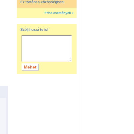
Ez történt a közösségben:
Friss események »
Szólj hozzá te is!