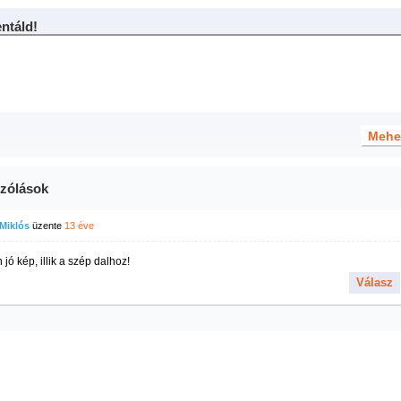
táld!
zólások
Miklós
üzente
13 éve
jó kép, illik a szép dalhoz!
Válasz