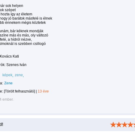
már sok helyen
sok szépet
 hozta így az életem
ogy jó barátok másfelé is élnek
obb énnekem mégis köztetek
unám, bár kéknek mondják
 színe más és más, oly változó
felé, a hídról nézve,
 álmoknál is szebben csillogó
Kovács Kati
rók: Szenes Iván
képek
zene
a:
Zene
te:
[Törölt felhasználó]
|
13 éve
4 ember.
d!