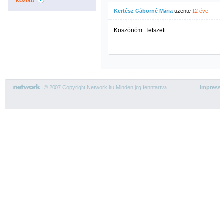
között!
Kertész Gáborné Mária
üzente
12 éve
Köszönöm. Tetszett.
© 2007 Copyright Network.hu Minden jog fenntartva.
Impres