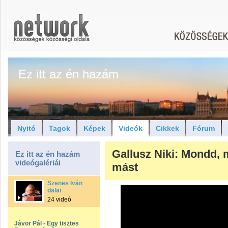
Ez itt az én hazám
Nyitó
Tagok
Képek
Videók
Cikkek
Fórum
Gallusz Niki: Mondd, m
Ez itt az én hazám
videógalériái
mást
Szenes Iván
dalai
24 videó
Jávor Pál - Egy tisztes