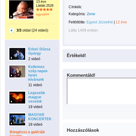
13 éve
Látták:2528
Címkék:
Kategória:
Zene
egyed44
Feltöltötte:
Egyed Józsefné
|
12 éve
3/3
oldal (24 videó)
Látta 1409 ember.
Erkel: Dózsa
György
Értékeld!
2 videó
Kellemes
szép napot-
Kommentáld!
hetet
kívánunk
11 videó
Legszebb
magyar
veseink
19 videó
MAGYAR
KONCERTEK
18 videó
Hozzászólások
Böngéssz a galériák