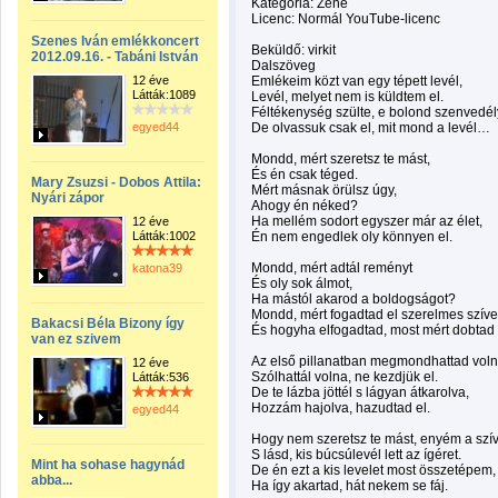
Kategória: Zene
Licenc: Normál YouTube-licenc
Szenes Iván emlékkoncert
Beküldő: virkit
2012.09.16. - Tabáni István
Dalszöveg
12 éve
Emlékeim közt van egy tépett levél,
Látták:1089
Levél, melyet nem is küldtem el.
Féltékenység szülte, e bolond szenvedél
egyed44
De olvassuk csak el, mit mond a levél…
Mondd, mért szeretsz te mást,
És én csak téged.
Mary Zsuzsi - Dobos Attila:
Mért másnak örülsz úgy,
Nyári zápor
Ahogy én néked?
Ha mellém sodort egyszer már az élet,
12 éve
Látták:1002
Én nem engedlek oly könnyen el.
Mondd, mért adtál reményt
katona39
És oly sok álmot,
Ha mástól akarod a boldogságot?
Mondd, mért fogadtad el szerelmes szív
Bakacsi Béla Bizony így
És hogyha elfogadtad, most mért dobtad 
van ez szivem
Az első pillanatban megmondhattad voln
12 éve
Szólhattál volna, ne kezdjük el.
Látták:536
De te lázba jöttél s lágyan átkarolva,
Hozzám hajolva, hazudtad el.
egyed44
Hogy nem szeretsz te mást, enyém a szí
S lásd, kis búcsúlevél lett az ígéret.
Mint ha sohase hagynád
De én ezt a kis levelet most összetépem,
abba...
Ha így akartad, hát nekem se fáj.