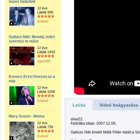
őszes halánték
12 éve
Látták:936
Izolda3
Gallusz Niki: Mondd, miért
szeretsz te mást
12 éve
Látták:1410
egyed44
Kovacs Erzsi Hosszu az a
nap
12 éve
Látták:1030
Izolda3
Leírás
Videó beágyazása
Mary Zsuzsi - Mama
olaa22.
12 éve
Feltöltés ideje: 2007.12.06.
Látták:735
Gallusz Niki énekli Máté Péter dalát a S
Izolda3