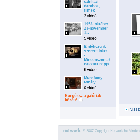
szÍnházi
darabok,
filmek
3 videó
1956. október
23-november
11.
5 videó
Emlékezünk
szeretteinkre
-
Mindenszentek-
halottak napja
6 videó
Munkácsy
Mihály
9 videó
Böngéssz a galériák
között!
VISSZ
© 2007 Copyright Network.hu Minden j