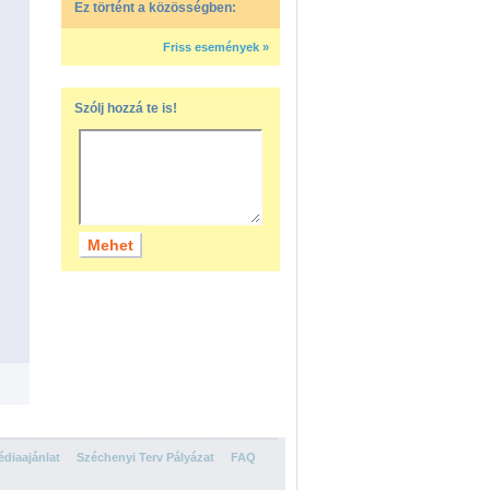
Ez történt a közösségben:
Friss események »
Szólj hozzá te is!
diaajánlat
Széchenyi Terv Pályázat
FAQ