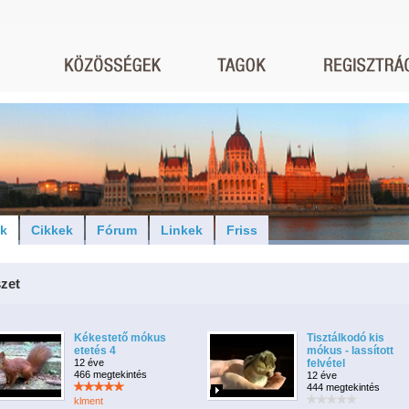
ók
Cikkek
Fórum
Linkek
Friss
zet
Kékestető mókus
Tisztálkodó kis
etetés 4
mókus - lassított
12 éve
felvétel
466 megtekintés
12 éve
444 megtekintés
klment