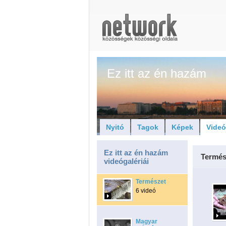
Ez itt az én hazám
Nyitó
Tagok
Képek
Vide
Ez itt az én hazám
Termés
videógalériái
Természet
6 videó
Magyar