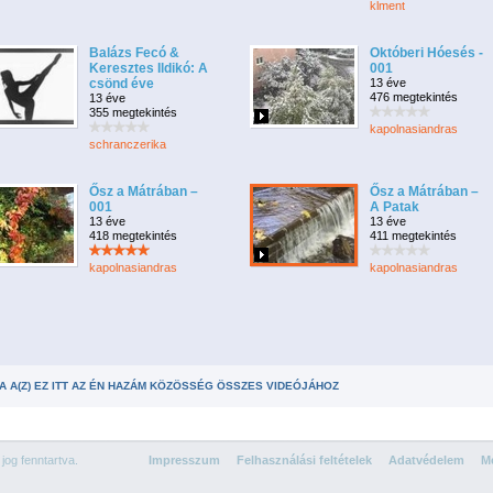
klment
Balázs Fecó &
Októberi Hóesés -
Keresztes Ildikó: A
001
csönd éve
13 éve
476 megtekintés
13 éve
355 megtekintés
kapolnasiandras
schranczerika
Ősz a Mátrában –
Ősz a Mátrában –
001
A Patak
13 éve
13 éve
418 megtekintés
411 megtekintés
kapolnasiandras
kapolnasiandras
A A(Z) EZ ITT AZ ÉN HAZÁM KÖZÖSSÉG ÖSSZES VIDEÓJÁHOZ
og fenntartva.
Impresszum
Felhasználási feltételek
Adatvédelem
Mé