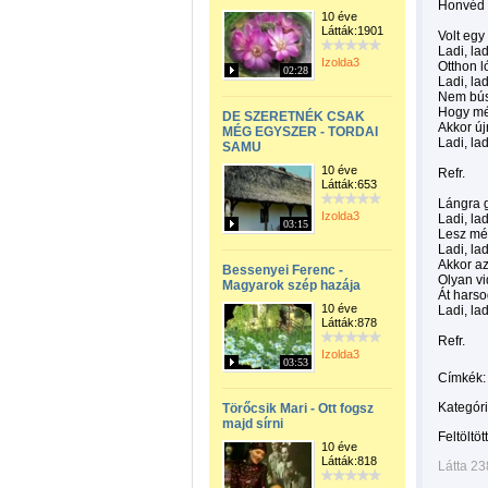
Honvéd b
10 éve
Látták:1901
Volt egy
Ladi, lad
Izolda3
Otthon l
02:28
Ladi, lad
Nem bús
Hogy mé
DE SZERETNÉK CSAK
Akkor új
MÉG EGYSZER - TORDAI
Ladi, lad
SAMU
10 éve
Refr.
Látták:653
Lángra 
Izolda3
Ladi, lad
03:15
Lesz mé
Ladi, lad
Akkor az
Bessenyei Ferenc -
Olyan v
Magyarok szép hazája
Át hars
10 éve
Ladi, lad
Látták:878
Refr.
Izolda3
03:53
Címkék:
Kategóri
Törőcsik Mari - Ott fogsz
majd sírni
Feltöltöt
10 éve
Látták:818
Látta 2