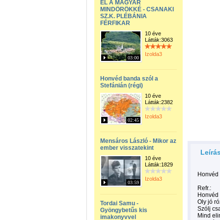
ÉL A MAGYAR
MINDÖRÖKKÉ - CSANAKI
SZ.K. PLÉBÁNIA
FÉRFIKAR
10 éve
Látták:3063
Izolda3
03:00
Honvéd banda szól a
Stefánián (régi)
10 éve
Látták:2382
Izolda3
02:45
Mensáros László - Mikor az
ember visszatekint
Leírá
10 éve
Látták:1829
Honvéd b
Izolda3
03:59
Refr.:
Honvéd b
Oly jó r
Tordai Samu -
Szólj cs
Gyöngybetűs kis
Mind eli
imakonyvvel