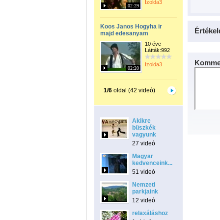
Izolda3
02:29
Koos Janos Hogyha ir
Értékel
majd edesanyam
10 éve
Látták:992
Kommen
Izolda3
02:20
1/6
oldal (42 videó)
Akikre
büszkék
vagyunk
27 videó
Magyar
kedvenceink...
51 videó
Nemzeti
parkjaink
12 videó
relaxáláshoz