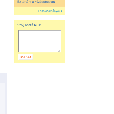
Ez történt a közösségben:
Friss események »
Szólj hozzá te is!