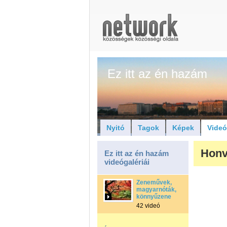
Ez itt az én hazám
Nyitó
Tagok
Képek
Vide
Honv
Ez itt az én hazám
videógalériái
Zeneművek,
magyarnóták,
könnyűzene
42 videó