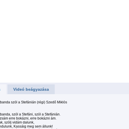
s
Videó beágyazása
anda szól a Stefánián (régi) Szedő Miklós
anda, szól a Stefáni, szól a Stefánián.
ózsám erre bokázni, erre bokázni ám.
ak, szólj vidám dalunk,
ndulunk, Kassáig meg sem állunk!