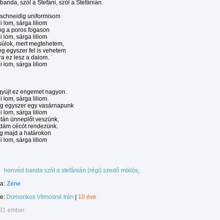
anda, szól a Stefáni, szól a Stefánián.
 schneidig uniformisom
i lom, sárga liliom
óg a poros fogason
i lom, sárga liliom
úlok, mert megtehetem,
g egyszer fel is vehetem
ra ez lesz a dalom.
i lom, sárga liliom
gyújt ez engemet nagyon.
i lom, sárga liliom.
g egyszer egy vasárnapunk
i lom, sárga liliom
tán ünneplőt veszünk,
idám cécót rendezünk.
og majd a határokon
i lom, sárga liliom
honvéd banda szól a stefánián (régi) szedő miklós
a:
Zene
te:
Domonkos Vilmosné Irén
|
10 éve
381 ember.