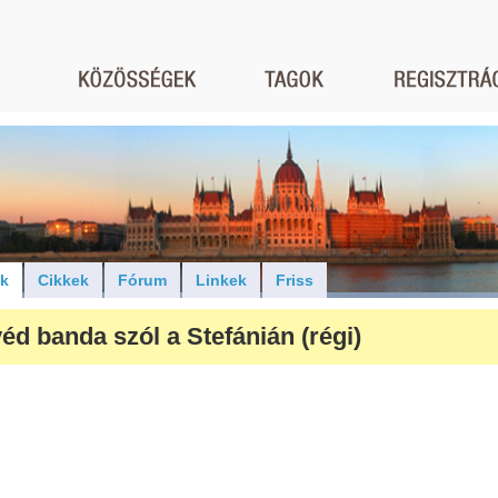
ók
Cikkek
Fórum
Linkek
Friss
éd banda szól a Stefánián (régi)