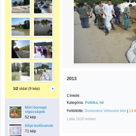
2013
1/2
oldal (9 kép)
Címkék:
Kategória:
Politika, hír
Móri bornapi
Feltöltötte:
Domonkos Vilmosné Irén
|
13 
vigasságok
52 kép
Látta 1020 ember.
Népi motívumok
71 kép