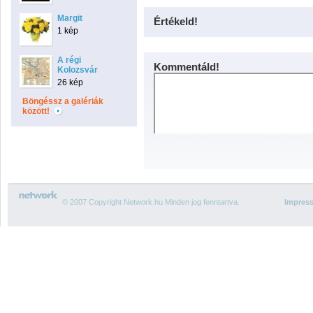
Margit
Értékeld!
1 kép
A régi
Kommentáld!
Kolozsvár
26 kép
Böngéssz a galériák
között!
© 2007 Copyright Network.hu Minden jog fenntartva.
Impres