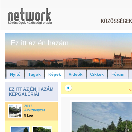
Ez itt az én hazám
Nyitó
Tagok
Képek
Videók
Cikkek
Fórum
EZ ITT AZ ÉN HAZÁM
Di
KÉPGALÉRIÁI
2013.
Árvízhelyzet
9 kép