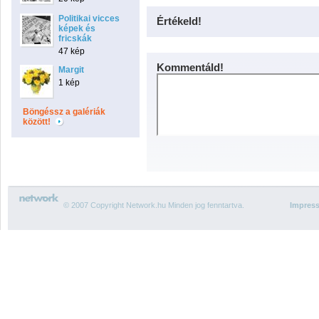
Politikai vicces
Értékeld!
képek és
fricskák
47 kép
Kommentáld!
Margit
1 kép
Böngéssz a galériák
között!
© 2007 Copyright Network.hu Minden jog fenntartva.
Impres