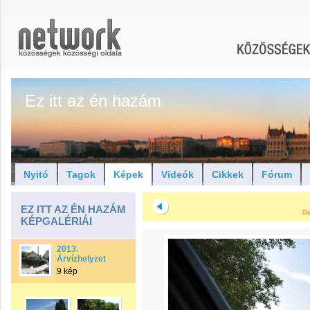
Ez itt az én hazám
Nyitó
Tagok
Képek
Videók
Cikkek
Fórum
EZ ITT AZ ÉN HAZÁM
Di
KÉPGALÉRIÁI
2013.
Árvízhelyzet
9 kép