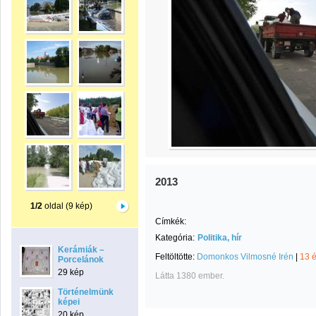
2013
1/2
oldal (9 kép)
Címkék:
Kategória:
Politika, hír
Kerámiák –
Feltöltötte:
Domonkos Vilmosné Irén
|
13 
Porcelánok
29 kép
Látta 1380 ember.
Történelmünk
képei
20 kép