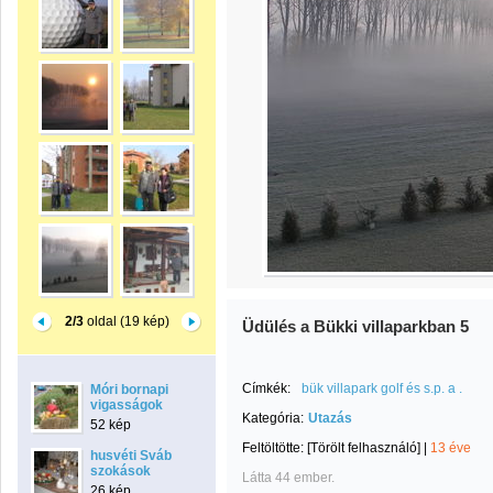
2/3
oldal (19 kép)
Üdülés a Bükki villaparkban 5
Címkék:
bük villapark golf és s.p. a .
Móri bornapi
vigasságok
Kategória:
Utazás
52 kép
Feltöltötte:
[Törölt felhasználó]
|
13 éve
husvéti Sváb
szokások
Látta 44 ember.
26 kép