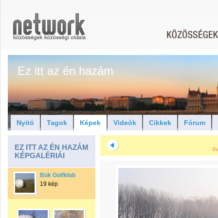
Ez itt az én hazám
Nyitó
Tagok
Képek
Videók
Cikkek
Fórum
EZ ITT AZ ÉN HAZÁM
Di
KÉPGALÉRIÁI
Bük Golfklub
19 kép