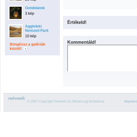
Gondolatok
3 kép
Értékeld!
Aggteleki
Nemzeti Park
10 kép
Kommentáld!
Böngéssz a galériák
között!
© 2007 Copyright Network.hu Minden jog fenntartva.
Impres