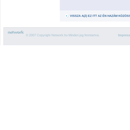
VISSZA A(Z) EZ ITT AZ ÉN HAZÁM KÖZÖ
© 2007 Copyright Network.hu Minden jog fenntartva.
Impres