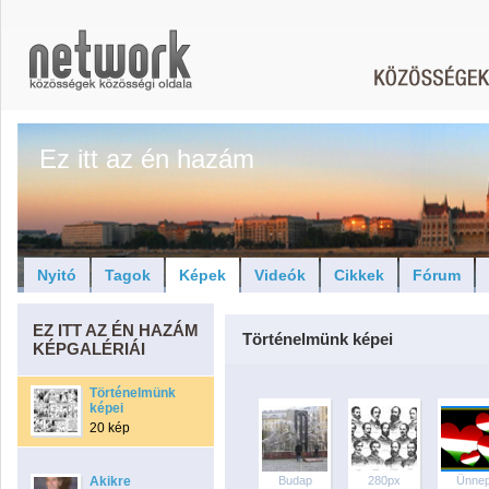
Ez itt az én hazám
Nyitó
Tagok
Képek
Videók
Cikkek
Fórum
EZ ITT AZ ÉN HAZÁM
Történelmünk képei
KÉPGALÉRIÁI
Történelmünk
képei
20 kép
Akikre
Budap
280px
Ünne