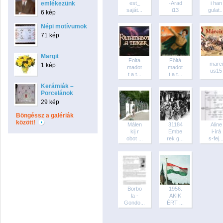
emlékezünk
est_
-Arad
i han
saját...
i13
gulat..
6 kép
Népi motívumok
71 kép
Margit
Folta
Föltá
marci
1 kép
madot
madot
us15
t a t...
t a t...
Kerámiák –
Porcelánok
29 kép
Böngéssz a galériák
között!
Málen
31184
Aline
kij r
Embe
i-írá
obot ...
rek g...
s-fej..
Borbo
1956.
la -
AKIK
Gondo...
ÉRT ...