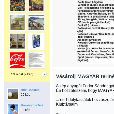
1/2
oldal (9 kép)
Vásárolj MAGYAR termé
A kép anyagát Fodor Sándor gyűj
Én hozzáteszem, hogy MAGYAR üz
Bük Golfklub
19 kép
... és Ti folytassátok hozzászól
Klubtársaim.
Harangozó Teri
10 kép