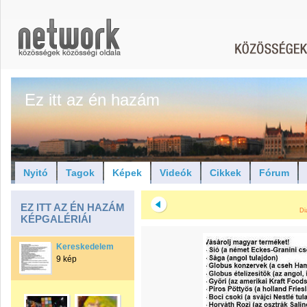
Ez itt az én hazám
Nyitó
Tagok
Képek
Videók
Cikkek
Fórum
EZ ITT AZ ÉN HAZÁM
Di
KÉPGALÉRIÁI
Kereskedelem
9 kép