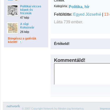
Címkék:
Kategória:
Politika, hír
Politikai vicces
képek és
fricskák
Feltöltötte:
Egyed Józsefné
|
13 
47 kép
Látta 739 ember.
A régi
Kolozsvár
26 kép
Böngéssz a galériák
között!
Értékeld!
Kommentáld!
© 2007 Copyright Network.hu Minden jog fenntartva.
Impres