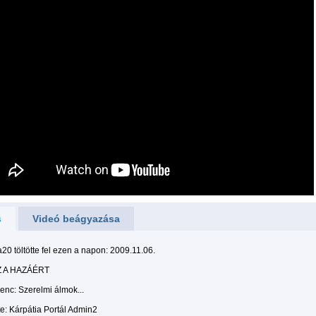
s
Videó beágyazása
20 töltötte fel ezen a napon: 2009.11.06.
 A HAZÁÉRT
renc: Szerelmi álmok...
te: Kárpátia Portál Admin2