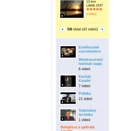
13 éve
Látták:1637
Izolda3
5/6
oldal (42 videó)
Emlékezünk
szeretteinkre
-
Mindenszentek-
halottak napja
6 videó
Karády
Katalin
7 videó
Politika
21 videó
Tudomány,
technika
1 videó
Böngéssz a galériák