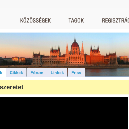
ók
Cikkek
Fórum
Linkek
Friss
szeretet