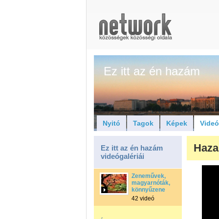
Ez itt az én hazám
Nyitó
Tagok
Képek
Vide
Haza
Ez itt az én hazám
videógalériái
Zeneművek,
magyarnóták,
könnyűzene
42 videó