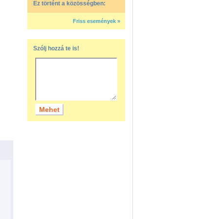
Ez történt a közösségben:
Friss események »
Szólj hozzá te is!