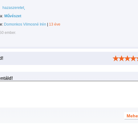
hazaszeretet
a:
Művészet
te:
Domonkos Vilmosné Irén
|
13 éve
950 ember.
d!
táld!