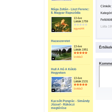
Címkék:
Mága Zoltán - Liszt Ferenc:
II. Magyar Rapszódia
Kategóri
13 éve
Feltöltöt
Látták:1759
Látta 1
egyed44
Hazaszeretet
13 éve
Értékel
Látták:1951
Izolda3
Kommen
Hull A Hó A Kéklö
Hegyeken
13 éve
Látták:2131
Izolda3
Kacsóh Pongrác - Simándy
József - Rákóczi
megtérése