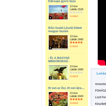
Édesapa gyere haza
13 éve
Látták:1526
Izolda3
Bősi Szabó László:Áldott
magyar hazám
13 éve
Látták:1660
Izolda3
- ÉL A MAGYAR
MINDÖRÖKKÉ -
13 éve
Látták:1660
Leírá
Izolda3
revaszka
Itt van az ősz, itt van újra....
FOHÁSZ
13 éve
Látták:2443
Liszt Fe
Izolda3
Készítet